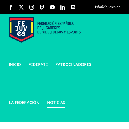
info@fejuves.es
Facebook
X
Instagram
Twitch
YouTube
LinkedIn
Discord
INICIO
FEDÉRATE
PATROCINADORES
LA FEDERACIÓN
NOTICIAS