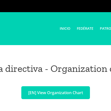
INICIO
FEDÉRATE
PATRO
a directiva - Organization 
[EN] View Organization Chart